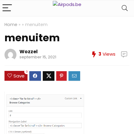
Home
»
»
menuitem
menuitem
Wozzel
3
Views
september 15, 2021
0
Save