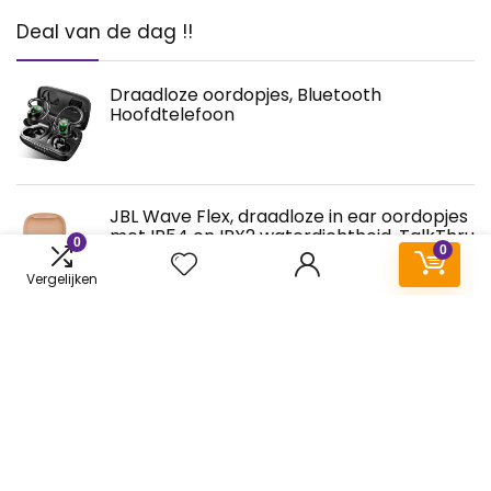
Deal van de dag !!
Draadloze oordopjes, Bluetooth
Hoofdtelefoon
JBL Wave Flex, draadloze in ear oordopjes
met IP54 en IPX2 waterdichtheid, TalkThru
0
0
en AmbientAware technologie en
batterijduur van 32 uur, in zwart/wit/in
Vergelijken
blauw/beige/mint.
elago Leren hoesje compatibel met Apple
AirPods Pro 2 & Apple AirPods Pro, lederen
hoes, vintage gevoel en luxe kleuren [fit
test] (bruin)