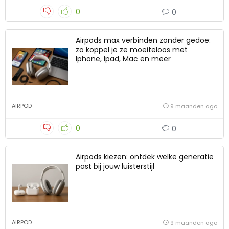
0
0
Airpods max verbinden zonder gedoe:
zo koppel je ze moeiteloos met
Iphone, Ipad, Mac en meer
AIRPOD
9 maanden ago
0
0
Airpods kiezen: ontdek welke generatie
past bij jouw luisterstijl
AIRPOD
9 maanden ago