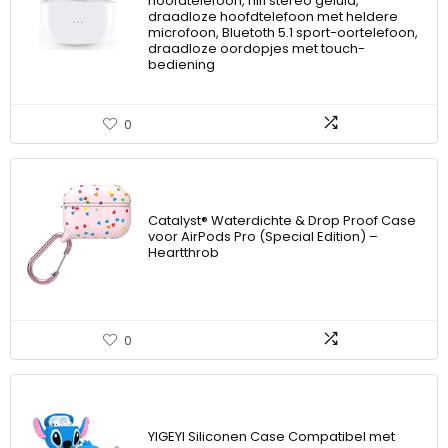
hoofdtelefoon, hifi stereo geluid,
draadloze hoofdtelefoon met heldere
microfoon, Bluetoth 5.1 sport-oortelefoon,
draadloze oordopjes met touch-
bediening
0
Catalyst® Waterdichte & Drop Proof Case
voor AirPods Pro (Special Edition) –
Heartthrob
0
YIGEYI Siliconen Case Compatibel met