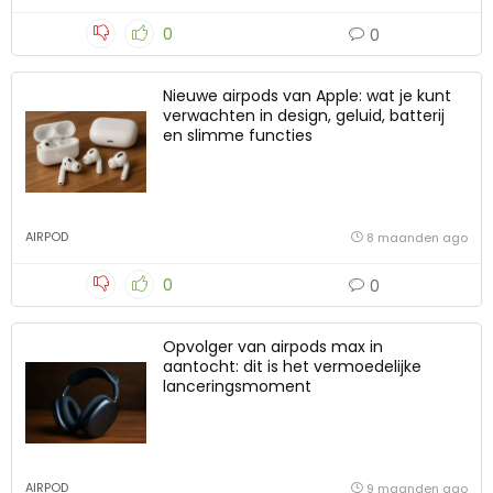
0
0
Nieuwe airpods van Apple: wat je kunt
verwachten in design, geluid, batterij
en slimme functies
AIRPOD
8 maanden ago
0
0
Opvolger van airpods max in
aantocht: dit is het vermoedelijke
lanceringsmoment
AIRPOD
9 maanden ago