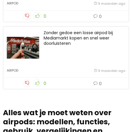
AIRPOD
9 maanden ago
0
0
Zonder gedoe een losse airpod bij
Mediamarkt kopen en snel weer
doorluisteren
AIRPOD
9 maanden ago
0
0
Alles wat je moet weten over
airpods: modellen, functies,
gebruik, vergelijkingen en