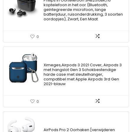
Philips In Oortelefoon SHB2515BK/10
koptelefoon in het oor (Bluetooth,
geïntegreerde microfoon, lange
batterijduur, ruisonderdrukking, 3 soorten
oordopjes), Zwart, Een Maat
0
Ximeges,Airpods 3 2021 Cover, Airpods 3
met hangslot Gen 3 Schokbestendige
harde case met sleutelhanger,
compatibel met Apple Airpods 3rd Gen
2021-blauw
0
AirPods Pro 2 Oorhaken [verwijderen