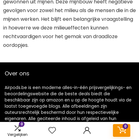
gewonnen uit mijnen. Deze mijnbouw heeft negatieve
gevolgen voor zowel het milieu als de mensen die in de
mijnen werken. Het blijft een belangrijke vraagstelling
in hoeverre we deze milieueffecten kunnen
rechtvaardigen voor het gemak van draadloze
oordopjes.
Over ons
Airpods.be is een moderne alles-in-één prijsvergelijkings- en
beoordelingswebsite die de beste deals biedt die
beschikbaar zijn op amazon en u op de hoogte houdt via de
laatst toegevoegde blogs. Alle afbeeldingen zijn
auteursrechtelijk beschermd door hun respectievelijke
eigenaren. Alle geciteerde inhoud is afgeleid van hun
0
respectievelijke bronnen.
0
Vergelijken