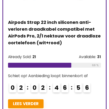
Airpods Strap 22 inch siliconen anti-
e
verloren draadkabel compatibel met
) –
AirPods Pro, 2/1 nektouw voor draadloze
Rin
oortelefoon (wit+rood)
Pro
rt
Ont
Already Sold:
21
Available:
31
Gen
68 %
e:
26
Alre
Schiet op! Aanbieding loopt binnenkort af
69 %
0
2
0
2
4
6
5
4
5
Schi
0
LEES VERDER