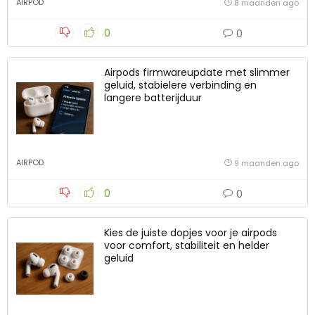
AIRPOD
8 maanden ago
0
0
Airpods firmwareupdate met slimmer
geluid, stabielere verbinding en
langere batterijduur
AIRPOD
9 maanden ago
0
0
Kies de juiste dopjes voor je airpods
voor comfort, stabiliteit en helder
geluid