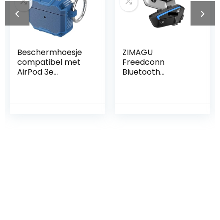
Beschermhoesje
ZIMAGU
compatibel met
Freedconn
AirPod 3e
Bluetooth
generatie, Airpods
Motorfiets
Case,
Intercom Moto
beschermhoes,
Headset Motor
robuuste
Helm Motorfiets
beschermhoes
Communicatie
met sleutelhanger,
Fiets Draadloze
LED frontaal
Luidspreker
zichtbaar, blauw
Hoofdtelefoon FX
(Color : 1 Set Fx
silver)
Iets interessants
gevonden ?