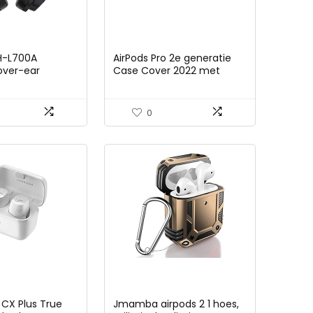
H-L700A
AirPods Pro 2e generatie
over-ear
Case Cover 2022 met
foon met 3D-
sluitdeksel en
 geavanceerde
sleutelhangerhaak,
sonderdrukking,
dubbellaags, stofdicht,
0
erijduur en
schokbestendig, robuuste
functie
hoes (zwart)
 CX Plus True
Jmamba airpods 2 1 hoes,