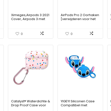
Ximeges,Airpods 3 2021
AirPods Pro 2 Oorhaken
Cover, Airpods 3 met
[verwijderen voor het
hangslot Gen 3
opladen] Grip Tips Anti
Schokbestendige
Slip oordopjes
harde case met
Compatibel met Apple
0
0
sleutelhanger,
AirPods pro 2e
compatibel met Apple
generatie (groot)
Airpods 3rd Gen 2021-
blauw
Catalyst® Waterdichte &
YIGEYI Siliconen Case
Drop Proof Case voor
Compatibel met
AirPods Pro (Special
Airpods 1 & 2 Grappige