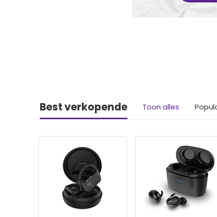
Best verkopende
Toon alles
Popul