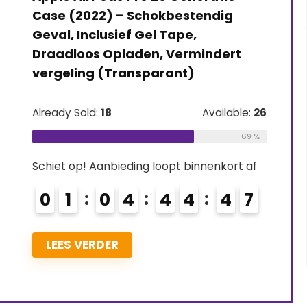
nektouw voor draadloze
oortelefoon (wit+rood)
Already Sold:
21
Avai
Schiet op! Aanbieding loopt binnenk
0
2
0
4
4
4
LEES VERDER