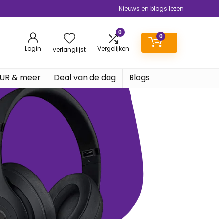
Nieuws en blogs lezen
0
0
Login
Vergelijken
verlanglijst
EUR & meer
Deal van de dag
Blogs