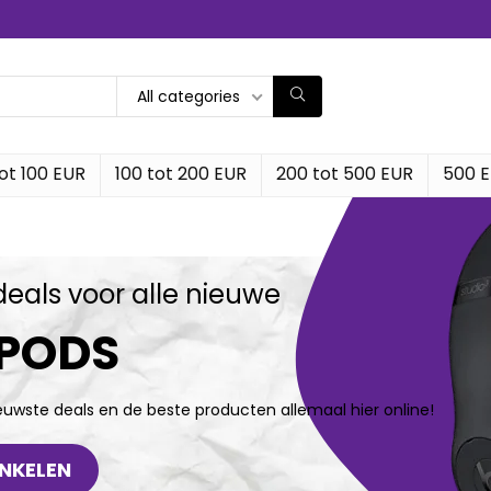
All categories
ot 100 EUR
100 tot 200 EUR
200 tot 500 EUR
500 
deals voor alle nieuwe
RPODS
ieuwste deals en de beste producten allemaal hier online!
NKELEN