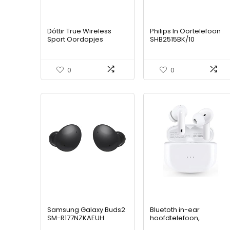
Dóttir True Wireless
Philips In Oortelefoon
Sport Oordopjes
SHB2515BK/10
Actieve Noise
koptelefoon in het oor
Cancelling Koptelefoon,
(Bluetooth,
In-ear-detectie, 72u
geïntegreerde
0
0
Speeltijd,
microfoon, lange
Nauwsluitende
batterijduur,
Oorhaak, Oortjes voor
ruisonderdrukking, 3
Fitness, IPX7 Waterdicht,
soorten oordopjes),
Bluetooth 5.2, Asgrijs
Zwart, Een Maat
Samsung Galaxy Buds2
Bluetoth in-ear
SM-R177NZKAEUH
hoofdtelefoon,
(Black)
draadloze