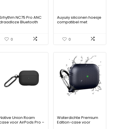
Srhythm NC75 Pro ANC
Auyuiiy siliconen hoesje
draadloze Bluetooth
compatibel met
5.0-hoofdtelefoon
Airpods Pro 2e
Actieve
generatie [LED aan de
ruisonderdrukking, over
voorkant zichtbaar]
0
0
het oor met hifi-
[Ondersteunt
stereomicrofoon, snel
draadloos opladen]
opladen, 40 uur werk,
Schokbestendige
voor iPhone, Android,
beschermhoes voor
pc
Airpods Pro 2022
oplaadcase (zwart)
Native Union Roam
Waterdichte Premium
case voor AirPods Pro –
Edition-case voor
Zijdeachtige & matte
AirPods Pro van