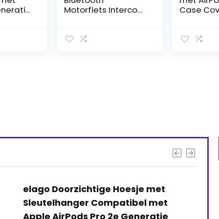
th
met AirPods 2 & 1
Cover
ets Intercom
Case Cover, Leuke
met 
eadset
Melkkoe Patroon
Scho
elm
Zachte TPU
hard
ets
Beschermhoes Huid
sleut
catie Fiets
Draagbare &
comp
ze
Schokbestendige
Apple
eker
Mannen Vrouwen
Gen 
lefoon FX
Meisjes met
1 Set Fx
Sleutelhanger
s interessants gevond
Airpods Strap 22 inch silicone
anti-verloren draadkabel
compatibel met AirPods Pro, 2