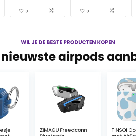
Edition) – Heartthrob
Leuke 3D Cartoon
Cover [3D-
0
0
Animatieserie Avatar]
(Big Ear Stitch)
WIL JE DE BESTE PRODUCTEN KOPEN
e nieuwste airpods aan
Freedconn
TINSOI Compatibel
Airpo