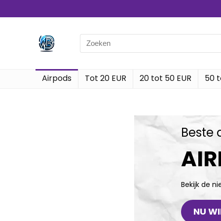
Airpods
Tot 20 EUR
20 tot 50 EUR
50 t
Beste 
AI
Bekijk de n
NU WI