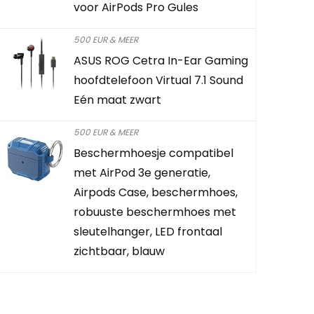
voor AirPods Pro Gules
500 EUR & MEER
ASUS ROG Cetra In-Ear Gaming
lable:
31
hoofdtelefoon Virtual 7.1 Sound
Eén maat zwart
68 %
ort af
500 EUR & MEER
Beschermhoesje compatibel
4
6
met AirPod 3e generatie,
Airpods Case, beschermhoes,
robuuste beschermhoes met
sleutelhanger, LED frontaal
zichtbaar, blauw