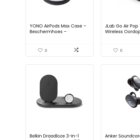
YONO AirPods Max Case –
JLab Go Air Pop
Beschermhoes –
Wireless Oordop
Hardcover – Travel Hoesje
Bluetooth Draa
– Koptelefoon Hoes
Hoofdtelefoon 
oplaadstation 
0
0
dubbele verbind
aangepast EQ3-
de kleinste pasv
Zwart
Belkin Draadloze 3-In-1
Anker Soundcore