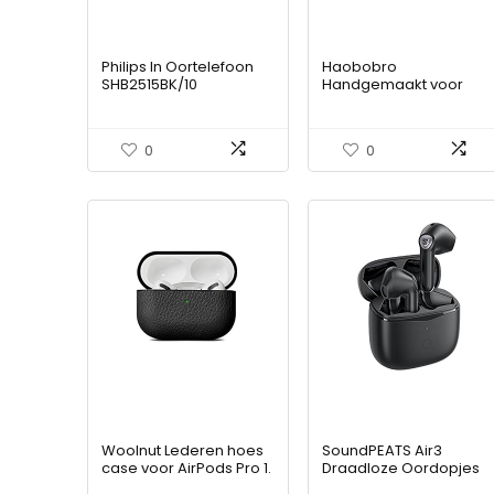
Philips In Oortelefoon
Haobobro
SHB2515BK/10
Handgemaakt voor
koptelefoon in het oor
AirPods Pro 2e
(Bluetooth,
generatie lederen hoe
geïntegreerde
| zacht microvezel doek
0
0
microfoon, lange
voering kussen – top
batterijduur,
nerf lederen AirPods
ruisonderdrukking, 3
Pro 2 hoesje | Niet voor
soorten oordopjes),
AirPods Pro (1e
Zwart, Een Maat
generatie) – zwart
Woolnut Lederen hoes
SoundPEATS Air3
case voor AirPods Pro 1.
Draadloze Oordopjes
Gen – zwart
Bluetooth 5.2, Wireless