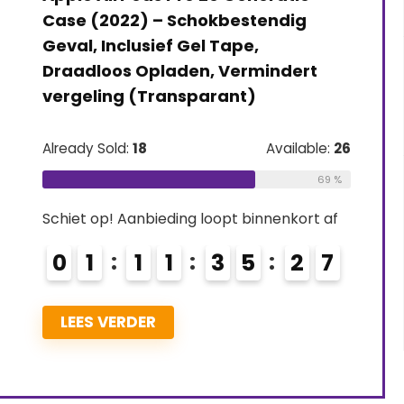
Case (2022) – Schokbestendig
Geval, Inclusief Gel Tape,
Draadloos Opladen, Vermindert
vergeling (Transparant)
Already Sold:
18
Available:
26
69 %
Schiet op! Aanbieding loopt binnenkort af
0
1
1
1
3
5
2
6
LEES VERDER