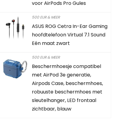
voor AirPods Pro Gules
nektouw v
oortelefoo
500 EUR & MEER
ASUS ROG Cetra In-Ear Gaming
Already Sold:
hoofdtelefoon Virtual 7.1 Sound
Eén maat zwart
Schiet op! A
500 EUR & MEER
Beschermhoesje compatibel
0
2
met AirPod 3e generatie,
Airpods Case, beschermhoes,
LEES VER
robuuste beschermhoes met
sleutelhanger, LED frontaal
zichtbaar, blauw