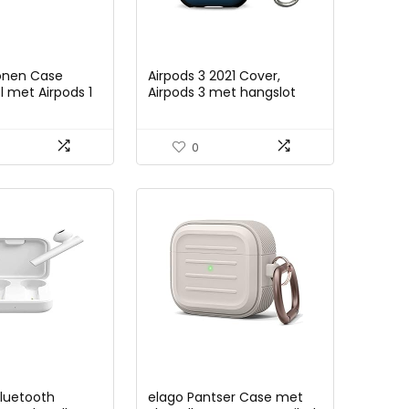
conen Case
Airpods 3 2021 Cover,
 met Airpods 1
Airpods 3 met hangslot
ge Leuke 3D
Gen 3 Schokbestendige
ver [3D-
harde case met
ie Avatar] (Big
sleutelhanger, compatibel
0
met Apple Airpods 3rd Gen
2021-blauw rood
Bluetooth
elago Pantser Case met