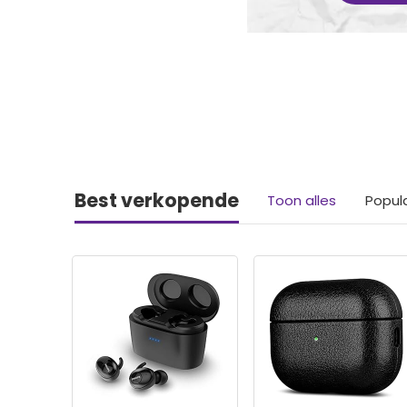
Best verkopende
Toon alles
Popul