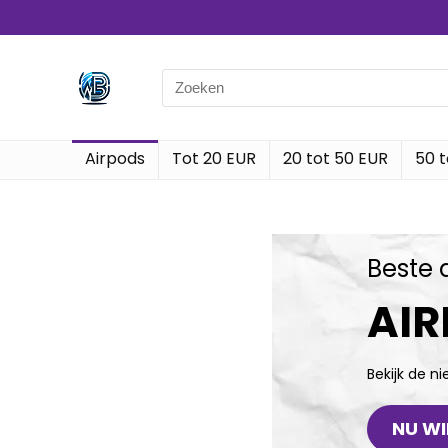
Airpods
Tot 20 EUR
20 tot 50 EUR
50 t
Beste 
AI
Bekijk de n
NU WI