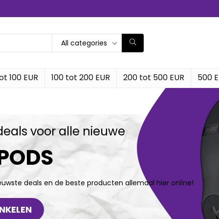
All categories
ot 100 EUR
100 tot 200 EUR
200 tot 500 EUR
500 
deals voor alle nieuwe
RPODS
ieuwste deals en de beste producten allemaal hier online!
NKELEN