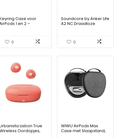
Keyring Case voor
Soundcore by Anker Life
AirPods 1 en 2 –
A2 NC Draadloze
Siliconen AirPods-case
Oordopjes met
met textuurpatroon,
Ruisonderdrukking in
oplaadlampje
Meerdere Modi, ANC
0
0
zichtbaar,
Bluetooth-earbuds met
oppervlakteafwerking
6 Mics, Heldere
met extra grip, inclusief
Gesprekken, 35u
sleutelring, compatibel
Speeltijd, Diepe Bas,
met draadloos opladen
Snelladen,
– Stealth-zwart
Transparantie, App
Urbanista Lisbon True
WIWU AirPods Max
Wireless Oordopjes,
Case met Slaapstand,
Compacte In-ear
Opgewaardeerde