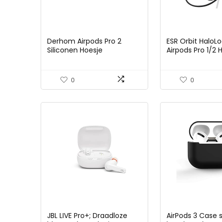
Derhom Airpods Pro 2
ESR Orbit HaloL
Siliconen Hoesje
Airpods Pro 1/2 
Compatibel met Apple
Magsafe Zwart
Airpods Pro en Pro 2
[Cartoon met Poppen
0
0
Serie] (Black Bird)
JBL LIVE Pro+; Draadloze
AirPods 3 Case s