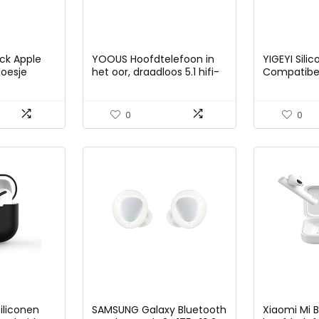
ock Apple
YOOUS Hoofdtelefoon in
YIGEYI Sili
Hoesje
het oor, draadloos 5.1 hifi-
Compatibel
stereogeluid, touch
& 2 Grappi
control, draadloos voor
Cartoon Co
ruisonderdrukking,
Animatieser
0
0
ingebouwde microfoon,
Ear Stitch)
IPX7, 30 uur speeltijd, wit,
Y42, mini
iliconen
SAMSUNG Galaxy Bluetooth
Xiaomi Mi 