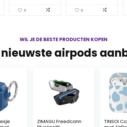
geleverd met Knowles
hardcase met
Balanced Armatures en
sleutelhanger,
0
0
7,2 mm Dynamische
compatibel met Apple
Drivers (Neon Groen)
Airpods Pro Gen – rood
blauw
WIL JE DE BESTE PRODUCTEN KOPEN
e nieuwste airpods aan
esje
ZIMAGU Freedconn
TINSOI C