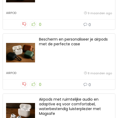
AIRPOD
9 maanden ago
0
0
Bescherm en personaliseer je airpods
met de perfecte case
AIRPOD
8 maanden ago
0
0
Airpods met ruimtelijke audio en
adaptive eq voor comfortabel,
waterbestendig luisterplezier met
Magsafe