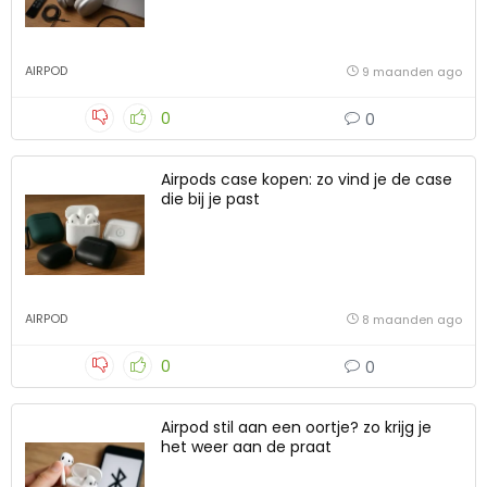
AIRPOD
9 maanden ago
0
0
Airpods case kopen: zo vind je de case
die bij je past
AIRPOD
8 maanden ago
0
0
Airpod stil aan een oortje? zo krijg je
het weer aan de praat