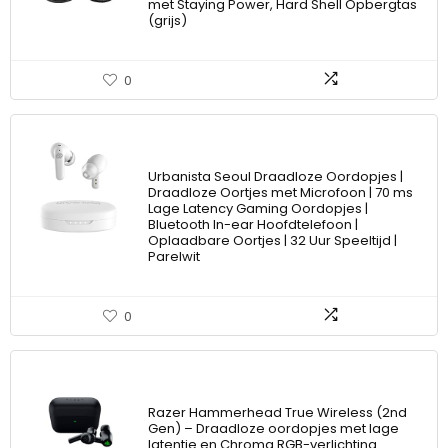
met Staying Power, Hard Shell Opbergtas
(grijs)
0
Urbanista Seoul Draadloze Oordopjes |
Draadloze Oortjes met Microfoon | 70 ms
Lage Latency Gaming Oordopjes |
Bluetooth In-ear Hoofdtelefoon |
Oplaadbare Oortjes | 32 Uur Speeltijd |
Parelwit
0
Razer Hammerhead True Wireless (2nd
Gen) – Draadloze oordopjes met lage
latentie en Chroma RGB-verlichting