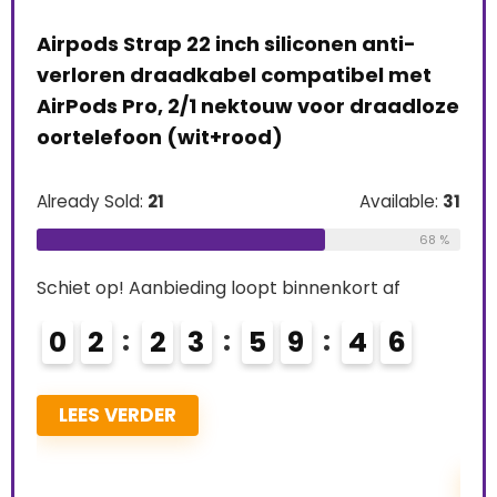
Airpods Strap 22 inch siliconen anti-
e
verloren draadkabel compatibel met
) –
AirPods Pro, 2/1 nektouw voor draadloze
Rin
oortelefoon (wit+rood)
Pro
rt
Ont
Already Sold:
21
Available:
31
Gen
68 %
e:
26
Alre
Schiet op! Aanbieding loopt binnenkort af
69 %
0
2
2
3
5
9
4
5
Schi
0
LEES VERDER
L