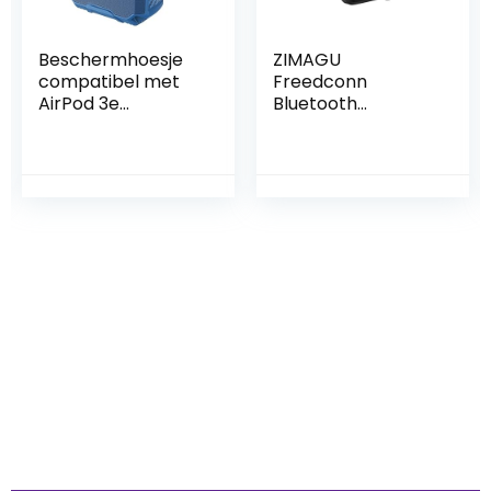
Beschermhoesje
ZIMAGU
compatibel met
Freedconn
AirPod 3e
Bluetooth
generatie, Airpods
Motorfiets
Case,
Intercom Moto
beschermhoes,
Headset Motor
robuuste
Helm Motorfiets
beschermhoes
Communicatie
met sleutelhanger,
Fiets Draadloze
LED frontaal
Luidspreker
zichtbaar, blauw
Hoofdtelefoon FX
(Color : 1 Set Fx
silver)
Iets interessants
gevonden ?