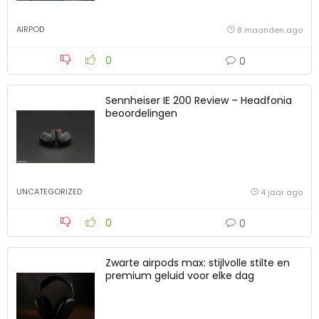
AIRPOD
8 maanden ago
0
0
Sennheiser IE 200 Review – Headfonia
beoordelingen
UNCATEGORIZED
4 jaar ago
0
0
Zwarte airpods max: stijlvolle stilte en
premium geluid voor elke dag