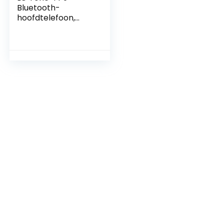
Bluetooth-
hoofdtelefoon,
draadloos, in ear-
toon, zwart,
Bluetooth 5.2,
draadloos, audio-
meridiaan,
ruisonderdrukking,
waterdicht,
antibacterieel, UV-
nano, 3 microfoons