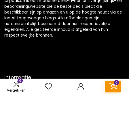
Airpods.be is een moderne alles-in-één prijsvergelijkings- en
beoordelingswebsite die de beste deals biedt die
beschikbaar zijn op amazon en u op de hoogte houdt via de
laatst toegevoegde blogs. Alle afbeeldingen zijn
auteursrechtelijk beschermd door hun respectievelijke
eigenaren. Alle geciteerde inhoud is afgeleid van hun
respectievelijke bronnen.
Informatie
0
0
Contact
Vergelijken
Klantenservice
Over ons
Onze webshops
Vacature