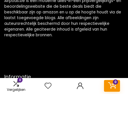
Airpods.be is een moderne alles-in-één prijsvergelijkings- en
beoordelingswebsite die de beste deals biedt die
beschikbaar zijn op amazon en u op de hoogte houdt via de
laatst toegevoegde blogs. Alle afbeeldingen zijn
auteursrechtelijk beschermd door hun respectievelijke
eigenaren. Alle geciteerde inhoud is afgeleid van hun
respectievelijke bronnen.
Informatie
0
0
Contact
Vergelijken
Klantenservice
Over ons
Onze webshops
Vacature