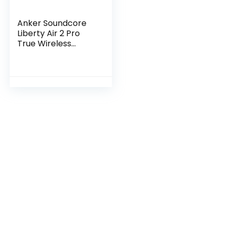
Anker Soundcore
Liberty Air 2 Pro
True Wireless
Earbuds, Oordopjes
Draadloos Gerichte
Actieve
Ruisonderdrukking,
PureNote-
Technologie, 6 Mics
voor Oproepen,
26u Speeltijd,
Draadloos
Opladen(Zwart)