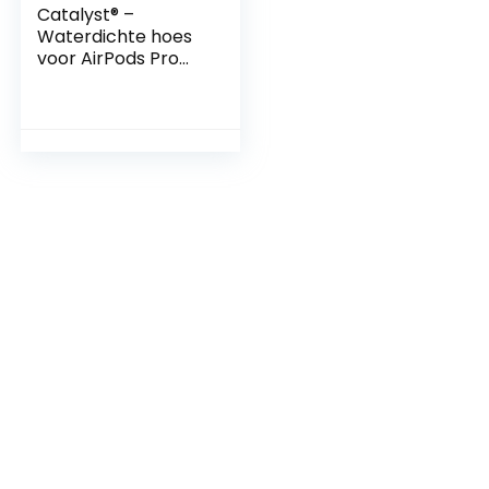
Catalyst® –
Waterdichte hoes
voor AirPods Pro
(1e en 2e
generatie),
beschermend
siliconen, draadloos
opladen,
karabijnhaak,
schokbestendig,
siliconen afdichting
– Apple
accessoires –
legergroen