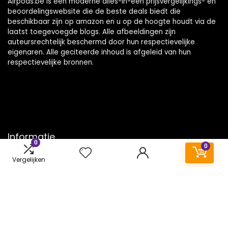
Airpods.be is een moderne alles-in-één prijsvergelijkings- en
beoordelingswebsite die de beste deals biedt die
beschikbaar zijn op amazon en u op de hoogte houdt via de
laatst toegevoegde blogs. Alle afbeeldingen zijn
auteursrechtelijk beschermd door hun respectievelijke
eigenaren. Alle geciteerde inhoud is afgeleid van hun
respectievelijke bronnen.
Informatie
0
0
Contact
Vergelijken
Klantenservice
Over ons
Onze webshops
Vacature