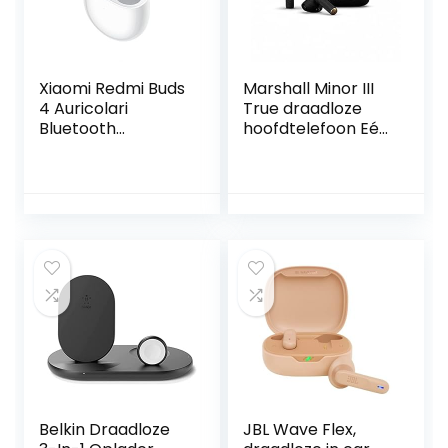
Xiaomi Redmi Buds
Marshall Minor III
4 Auricolari
True draadloze
Bluetooth
hoofdtelefoon Eén
ruisonderdrukking,
maat- Zwart
3 graden
aanpasbaar, 30
uur batterijduur,
dubbele
transparante
modus, IP54
waterdicht,
automatische
verbinding, wit
Belkin Draadloze
JBL Wave Flex,