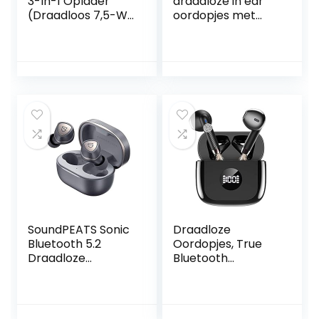
3-In-1 Oplader
draadloze in ear
(Draadloos 7,5-W-
oordopjes met
Laadstation Voor
IP54 en IPX2
Iphone, Apple
waterdichtheid,
Watch En Airpods)
TalkThru en
– Draadloos
AmbientAware
Laadstation,
technologie en
Draadloos Iphone-
batterijduur van 32
Laadstation, Apple
uur, in zwart/wit/in
Watch
blauw/beige/mint.
Laadstandaard,
Zwart
SoundPEATS Sonic
Draadloze
Bluetooth 5.2
Oordopjes, True
Draadloze
Bluetooth
Oortelefoon In-Ear
Hoofdtelefoon Mini
Draadloze
Oordopjes Diepe
Bas Stereo Geluid