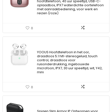
hoofdtelefoon, 40 uur speeltijd, USB-C-
oplaadbox, IPX7 waterdichte oortelefoon
met aanraakbediening, voor werk en
reizen (roze)
0
YOOUS Hoofdtelefoon in het oor,
draadloos 5.1 hifi-stereogeluid, touch
control, draadloos voor
ruisonderdrukking, ingebouwde
microfoon, IPX7, 30 uur speeltijd, wit, Y42,
mini
0
Spigen Slim Armor IP Ontworpen voor