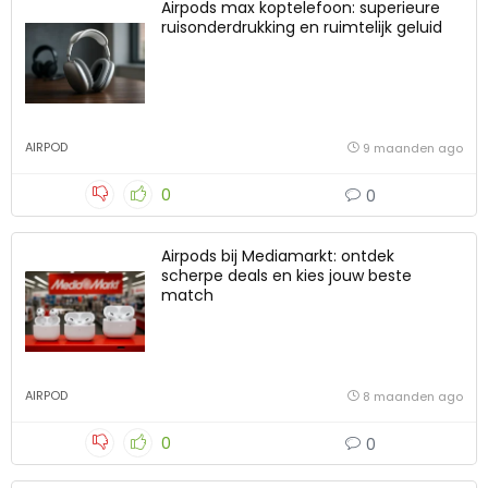
Airpods max koptelefoon: superieure
ruisonderdrukking en ruimtelijk geluid
AIRPOD
9 maanden ago
0
0
Airpods bij Mediamarkt: ontdek
scherpe deals en kies jouw beste
match
AIRPOD
8 maanden ago
0
0