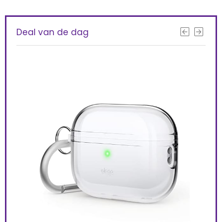
Deal van de dag
Rin
Pro
Ont