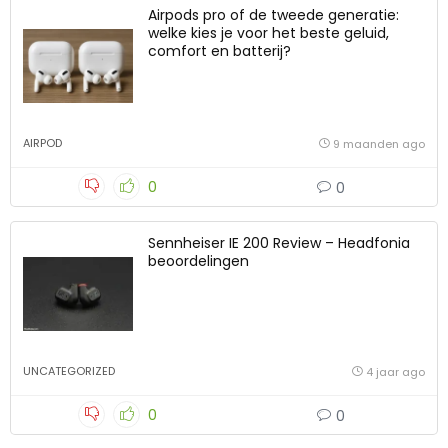
Airpods pro of de tweede generatie:
welke kies je voor het beste geluid,
comfort en batterij?
AIRPOD
9 maanden ago
0
0
Sennheiser IE 200 Review – Headfonia
beoordelingen
UNCATEGORIZED
4 jaar ago
0
0