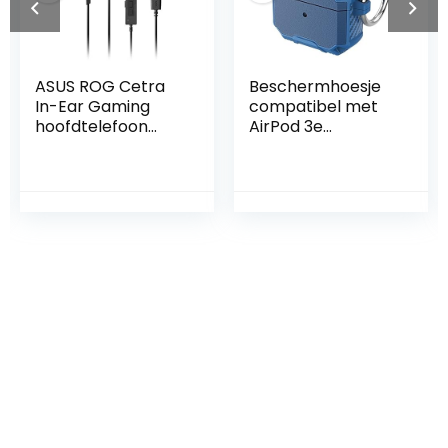
Beschermhoesje
ZIMAGU
compatibel met
Freedconn
AirPod 3e
Bluetooth
generatie, Airpods
Motorfiets
Case,
Intercom Moto
beschermhoes,
Headset Motor
robuuste
Helm Motorfiets
beschermhoes
Communicatie
met sleutelhanger,
Fiets Draadloze
LED frontaal
Luidspreker
zichtbaar, blauw
Hoofdtelefoon FX
(Color : 1 Set Fx
silver)
Iets interessants
gevonden ?