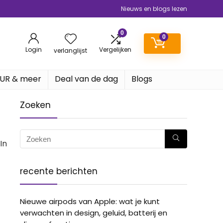
Nieuws en blogs lezen
0
0
Login
Vergelijken
verlanglijst
EUR & meer
Deal van de dag
Blogs
Zoeken
In
recente berichten
Nieuwe airpods van Apple: wat je kunt
verwachten in design, geluid, batterij en