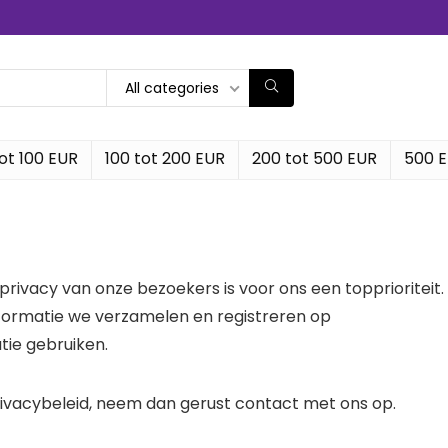
All categories
ot 100 EUR
100 tot 200 EUR
200 tot 500 EUR
500 
ivacy van onze bezoekers is voor ons een topprioriteit. 
informatie we verzamelen en registreren op
ie gebruiken.
rivacybeleid, neem dan gerust contact met ons op.