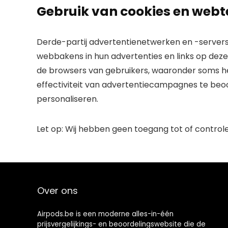
Gebruik van cookies en webt
Derde-partij advertentienetwerken en -servers 
webbakens in hun advertenties en links op deze
de browsers van gebruikers, waaronder soms h
effectiviteit van advertentiecampagnes te beo
personaliseren.
Let op: Wij hebben geen toegang tot of control
Over ons
Airpods.be is een moderne alles-in-één
prijsvergelijkings- en beoordelingswebsite die de