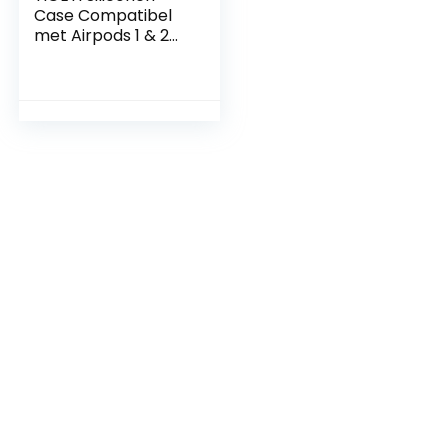
Case Compatibel
met Airpods 1 & 2
Grappige Leuke 3D
Cartoon Cover
[Drankensap
Seriet] (Benjerry-
ijs)