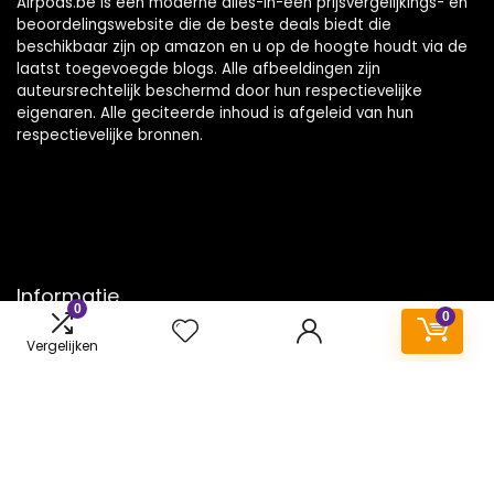
Airpods.be is een moderne alles-in-één prijsvergelijkings- en
beoordelingswebsite die de beste deals biedt die
beschikbaar zijn op amazon en u op de hoogte houdt via de
laatst toegevoegde blogs. Alle afbeeldingen zijn
auteursrechtelijk beschermd door hun respectievelijke
eigenaren. Alle geciteerde inhoud is afgeleid van hun
respectievelijke bronnen.
Informatie
0
0
Contact
Vergelijken
Klantenservice
Over ons
Onze webshops
Vacature