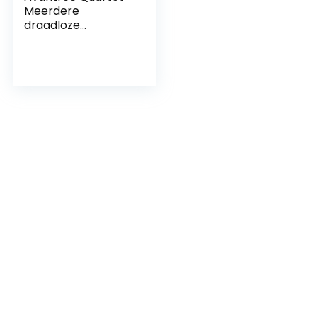
Meerdere
draadloze
hoofdtelefoons 4-
pack, fantastisch
HD-geluid, tot 100
stuks, Silent Disco
Party-
bundelpakket, 2
EQ-modi,
ondersteunend
luistersysteem
Apparaat voor
buitenfilm School
Church TV