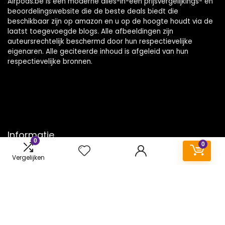
Airpods.be is een moderne alles-in-één prijsvergelijkings- en
beoordelingswebsite die de beste deals biedt die
beschikbaar zijn op amazon en u op de hoogte houdt via de
laatst toegevoegde blogs. Alle afbeeldingen zijn
auteursrechtelijk beschermd door hun respectievelijke
eigenaren. Alle geciteerde inhoud is afgeleid van hun
respectievelijke bronnen.
Informatie
0
0
Contact
Vergelijken
Klantenservice
Over ons
Onze webshops
Vacature