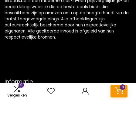
Airpods.be is een moderne alles-in-één prijsvergelijkings- en
beoordelingswebsite die de beste deals biedt die
beschikbaar zijn op amazon en u op de hoogte houdt via de
laatst toegevoegde blogs. Alle afbeeldingen zijn
auteursrechtelijk beschermd door hun respectievelijke
eigenaren. Alle geciteerde inhoud is afgeleid van hun
respectievelijke bronnen.
Informatie
0
0
Contact
Vergelijken
Klantenservice
Over ons
Onze webshops
Vacature