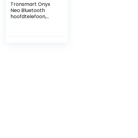
Tronsmart Onyx
Neo Bluetooth
hoofdtelefoon,
waterdicht, IPX5,
Bluetooth-
hoofdtelefoon,
draadloos, 24 uur
afspelen,
Qualcomm aptX,
ruisonderdrukking
cVc 8.0, Hi-Fi