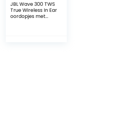
JBL Wave 300 TWS
True Wireless In Ear
oordopjes met
Bluetooth in Blauw ;
Draadloze oortjes
met geïntegreerde
microfoon ;
Afspeeltijd van 26
uur ; Incl;
oplaadcase