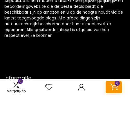
Airpods.be is een moderne alles-in-één prijsvergelijkings- en
beoordelingswebsite die de beste deals biedt die
beschikbaar zijn op amazon en u op de hoogte houdt via de
laatst toegevoegde blogs. Alle afbeeldingen zijn
auteursrechtelijk beschermd door hun respectievelijke
eigenaren. Alle geciteerde inhoud is afgeleid van hun
respectievelijke bronnen.
Informatie
0
0
Contact
Vergelijken
Klantenservice
Over ons
Onze webshops
Vacature