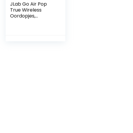
JLab Go Air Pop
True Wireless
Oordopjes,
Bluetooth
Draadloze
Hoofdtelefoon en
usb oplaadstation
met dubbele
verbinding,
aangepast EQ3-
geluid en de
kleinste pasvorm
ooit, Groenblauw