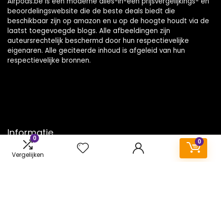
Airpods.be is een moderne alles-in-één prijsvergelijkings- en
beoordelingswebsite die de beste deals biedt die
beschikbaar zijn op amazon en u op de hoogte houdt via de
laatst toegevoegde blogs. Alle afbeeldingen zijn
auteursrechtelijk beschermd door hun respectievelijke
eigenaren. Alle geciteerde inhoud is afgeleid van hun
respectievelijke bronnen.
Informatie
0
0
Contact
Vergelijken
Klantenservice
Over ons
Onze webshops
Vacature