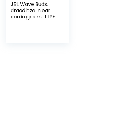
JBL Wave Buds,
draadloze in ear
oordopjes met IP54
en IPX2
waterdichtheid,
krachtige bas en
batterijduur van 32
uur, in zwart/wit/in
blauw/beige/mint.