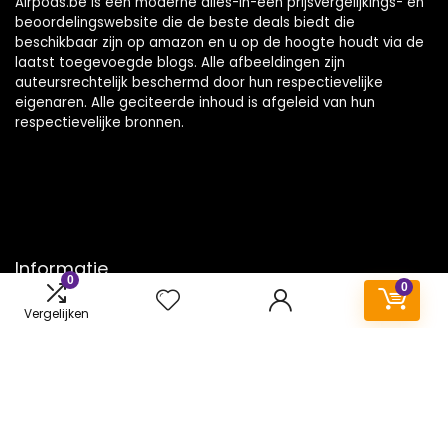
Airpods.be is een moderne alles-in-één prijsvergelijkings- en
beoordelingswebsite die de beste deals biedt die
beschikbaar zijn op amazon en u op de hoogte houdt via de
laatst toegevoegde blogs. Alle afbeeldingen zijn
auteursrechtelijk beschermd door hun respectievelijke
eigenaren. Alle geciteerde inhoud is afgeleid van hun
respectievelijke bronnen.
Informatie
0
0
Contact
Vergelijken
Klantenservice
Over ons
Onze webshops
Vacature