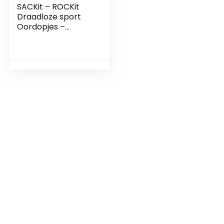
SACKit – ROCKit
Draadloze sport
Oordopjes –
Bluetooth
hoofdtelefoon met
microfoon –
Ruisonderdrukking
oordopjes met
draadloze
oplaadhouder –
IPX5
Waterafstotend –
28 uur batterijduur
– Pearl