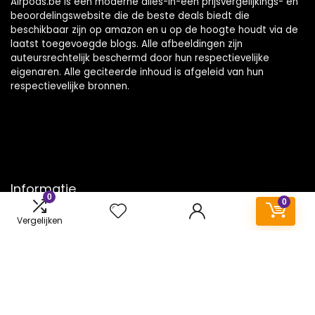
Airpods.be is een moderne alles-in-één prijsvergelijkings- en
beoordelingswebsite die de beste deals biedt die
beschikbaar zijn op amazon en u op de hoogte houdt via de
laatst toegevoegde blogs. Alle afbeeldingen zijn
auteursrechtelijk beschermd door hun respectievelijke
eigenaren. Alle geciteerde inhoud is afgeleid van hun
respectievelijke bronnen.
Informatie
0
0
Contact
Vergelijken
Klantenservice
Over ons
Onze webshops
Vacature