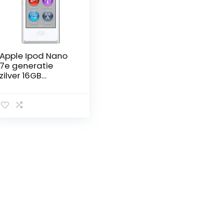
Apple Ipod Nano
7e generatie
zilver 16GB
verpakt in effen
witte doos