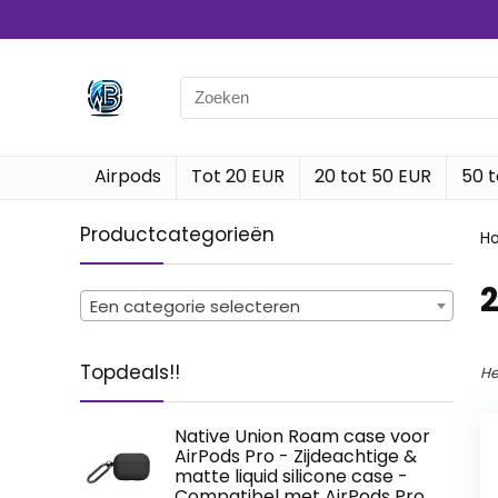
Search
for:
Airpods
Tot 20 EUR
20 tot 50 EUR
50 t
Productcategorieën
H
‎
Een categorie selecteren
Topdeals!!
He
Native Union Roam case voor
AirPods Pro - Zijdeachtige &
matte liquid silicone case -
Compatibel met AirPods Pro,