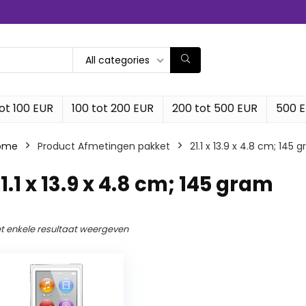
All categories
ot 100 EUR
100 tot 200 EUR
200 tot 500 EUR
500 
ome
Product Afmetingen pakket
‎21.1 x 13.9 x 4.8 cm; 145 
21.1 x 13.9 x 4.8 cm; 145 gram
t enkele resultaat weergeven