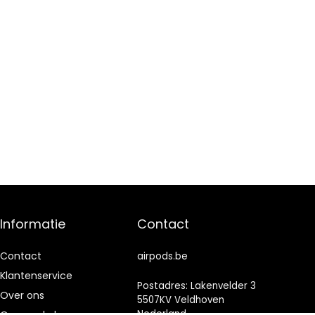
Informatie
Contact
Contact
airpods.be
Klantenservice
Postadres: Lakenvelder 3
Over ons
5507KV Veldhoven
Nederland
Onze webshops