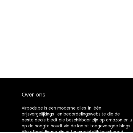
Over ons
Airpods.be is een moderne alles-in-één
prijsvergelijkings- en beoordelingswebsite die de
beste deals biedt die beschikbaar zijn op amazon en u
op de hoogte houdt via de laatst toegevoegde blogs.
Alle afbeeldingen zijn auteursrechtelijk beschermd