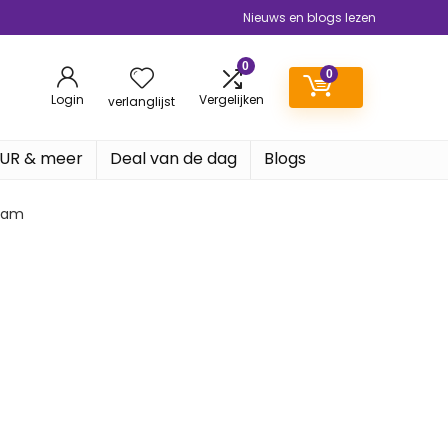
Nieuws en blogs lezen
0
0
Login
Vergelijken
verlanglijst
EUR & meer
Deal van de dag
Blogs
gram