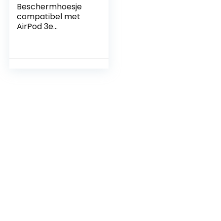
Beschermhoesje
compatibel met
AirPod 3e
generatie, Airpods
Case,
beschermhoes,
robuuste
beschermhoes
met sleutelhanger,
LED frontaal
zichtbaar, blauw