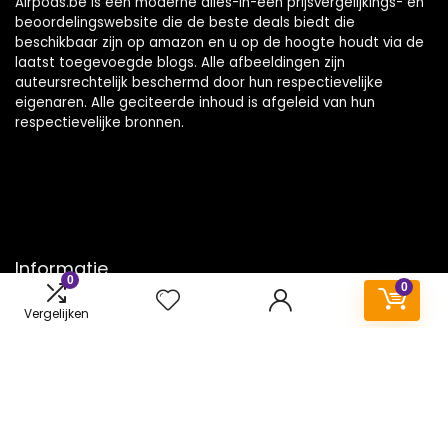
Airpods.be is een moderne alles-in-één prijsvergelijkings- en
beoordelingswebsite die de beste deals biedt die
beschikbaar zijn op amazon en u op de hoogte houdt via de
laatst toegevoegde blogs. Alle afbeeldingen zijn
auteursrechtelijk beschermd door hun respectievelijke
eigenaren. Alle geciteerde inhoud is afgeleid van hun
respectievelijke bronnen.
Informatie
0
0
Contact
Vergelijken
Klantenservice
Over ons
Onze webshops
Vacature