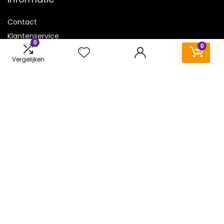
Contact
Klantenservice
0
0
Over ons
Vergelijken
Onze webshops
Vacature
Blogs
Privacybeleid
Adverteren
Contact
airpods.be
Postadres: Lakenvelder 3 5507KV Veldhoven Nederland
KVK: 88360687