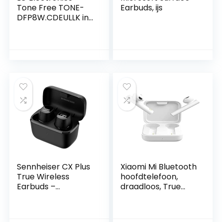
Tone Free TONE-
Earbuds, ijs
DFP8W.CDEULLK in-
ear bluetooth
hoofdtelefoon,
UVnano, ANC,
parelwit, klein
Sennheiser CX Plus
Xiaomi Mi Bluetooth
True Wireless
hoofdtelefoon,
Earbuds –
draadloos, True
Bluetooth In-Ear
Wireless-
Headphones for
hoofdtelefoon, 2
Music and Calls
basic, wit,