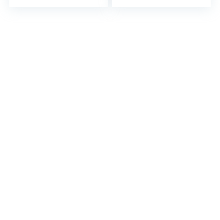
with Active Noise
draadloos
Cancellation,
Customizable
Touch Controls,
Bass Boost, IPX4
and 24-hour
Battery Life, Black