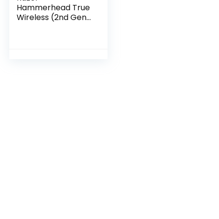
Hammerhead True
Wireless (2nd Gen)
– Draadloze
oordopjes met lage
latentie en Chroma
RGB-verlichting
(Actieve
ruisonderdrukkings
technologie ANC,
Gamingmodus met
lage latentie 60
ms) Zwart