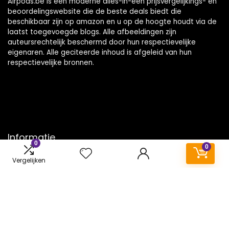
Airpods.be is een moderne alles-in-één prijsvergelijkings- en
beoordelingswebsite die de beste deals biedt die
beschikbaar zijn op amazon en u op de hoogte houdt via de
laatst toegevoegde blogs. Alle afbeeldingen zijn
auteursrechtelijk beschermd door hun respectievelijke
eigenaren. Alle geciteerde inhoud is afgeleid van hun
respectievelijke bronnen.
Informatie
0
0
Contact
Vergelijken
Klantenservice
Over ons
Onze webshops
Vacature