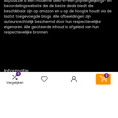
Airpods.be is een moderne alles-in-één prijsvergelijkings- en
beoordelingswebsite die de beste deals biedt die
beschikbaar zijn op amazon en u op de hoogte houdt via de
laatst toegevoegde blogs. Alle afbeeldingen zijn
auteursrechtelijk beschermd door hun respectievelijke
eigenaren. Alle geciteerde inhoud is afgeleid van hun
respectievelijke bronnen.
Informatie
0
0
Contact
Vergelijken
Klantenservice
Over ons
Onze webshops
Vacature