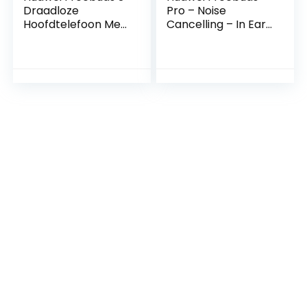
Draadloze
Pro – Noise
Hoofdtelefoon Met
Cancelling – In Ear
Active Noise
– Tot 36 Uur
Canceling (Ultra
Luisteren – Silver
Snelle Bluetooth-
Frost
Verbinding, 14 Mm
Luidspreker,
Bedraad
Oplaadcase), Wit