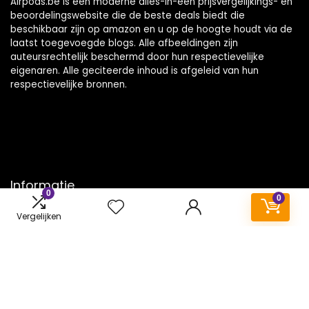
Airpods.be is een moderne alles-in-één prijsvergelijkings- en
beoordelingswebsite die de beste deals biedt die
beschikbaar zijn op amazon en u op de hoogte houdt via de
laatst toegevoegde blogs. Alle afbeeldingen zijn
auteursrechtelijk beschermd door hun respectievelijke
eigenaren. Alle geciteerde inhoud is afgeleid van hun
respectievelijke bronnen.
Informatie
0
0
Contact
Vergelijken
Klantenservice
Over ons
Onze webshops
Vacature