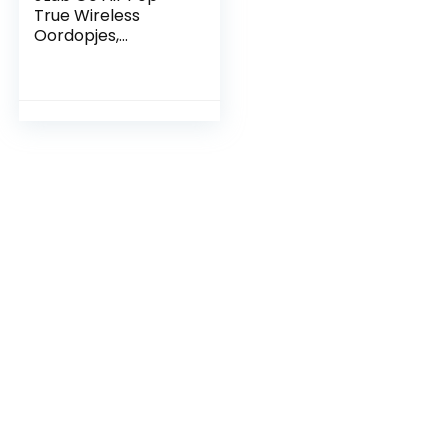
True Wireless
Oordopjes,
Bluetooth
Draadloze
Hoofdtelefoon en
usb oplaadstation
met dubbele
verbinding,
aangepast EQ3-
geluid en de
kleinste pasvorm
ooit, Zwart