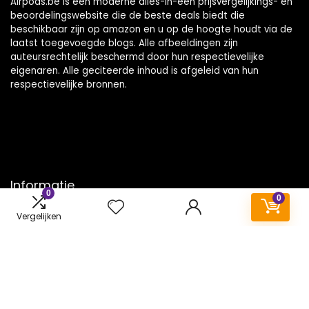
Airpods.be is een moderne alles-in-één prijsvergelijkings- en
beoordelingswebsite die de beste deals biedt die
beschikbaar zijn op amazon en u op de hoogte houdt via de
laatst toegevoegde blogs. Alle afbeeldingen zijn
auteursrechtelijk beschermd door hun respectievelijke
eigenaren. Alle geciteerde inhoud is afgeleid van hun
respectievelijke bronnen.
Informatie
0
0
Contact
Vergelijken
Klantenservice
Over ons
Onze webshops
Vacature