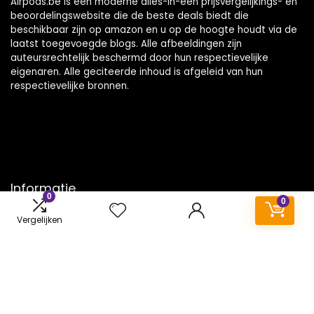
Airpods.be is een moderne alles-in-één prijsvergelijkings- en
beoordelingswebsite die de beste deals biedt die
beschikbaar zijn op amazon en u op de hoogte houdt via de
laatst toegevoegde blogs. Alle afbeeldingen zijn
auteursrechtelijk beschermd door hun respectievelijke
eigenaren. Alle geciteerde inhoud is afgeleid van hun
respectievelijke bronnen.
Informatie
0
0
Contact
Vergelijken
Klantenservice
Over ons
Onze webshops
Vacature