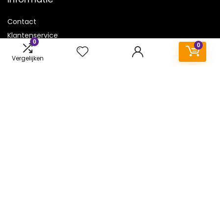
Contact
Klantenservice
0
0
Over ons
Vergelijken
Onze webshops
Vacature
Blogs
Privacybeleid
Adverteren
Contact
airpods.be
Postadres: Lakenvelder 3 5507KV Veldhoven Nederland
KVK: 88360687