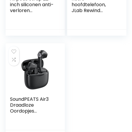
inch siliconen anti-
hoofdtelefoon,
verloren
JLab Rewind
draadkabel
draadloze
compatibel met
hoofdtelefoon –
AirPods Pro, 2/1
Retro
nektouw voor
hoofdtelefoon met
draadloze
aangepaste EQ3
oortelefoon
geluid, 12 uur
(wit+rood)
bluetooth 5
speeltijd
lichtgewicht
hoofdtelefoon,
vintage
hoofdtelefoon met
microfoon –
Bluetooth
hoofdtelefoon
SoundPEATS Air3
Draadloze
Oordopjes
Bluetooth 5.2,
Wireless Earbuds
met Qualcomm