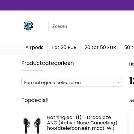
Search
for:
Airpods
Tot 20 EUR
20 tot 50 EUR
50 t
Productcategorieën
H
‎
Een categorie selecteren
Topdeals!!
He
Nothing ear (1) - Draadloze
ANC (Active Noise Cancelling)
hoofdtelefoon,eén maat, Wit