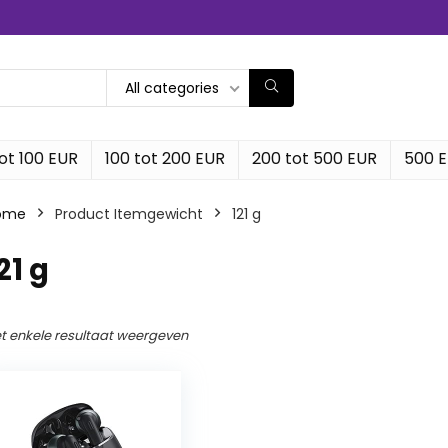
All categories
ot 100 EUR
100 tot 200 EUR
200 tot 500 EUR
500 
ome
Product Itemgewicht
‎121 g
121 g
t enkele resultaat weergeven