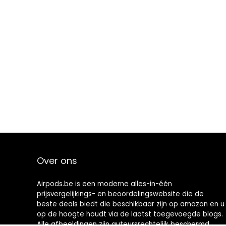
Over ons
Airpods.be is een moderne alles-in-één
prijsvergelijkings- en beoordelingswebsite die de
beste deals biedt die beschikbaar zijn op amazon en u
op de hoogte houdt via de laatst toegevoegde blogs.
Alle afbeeldingen zijn auteursrechtelijk beschermd