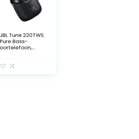
JBL Tune 220TWS
Pure Bass-
oortelefoon,
handsfree via
bluetooth, 20 uur
batterijduur met
oplaadhoes,
zwart