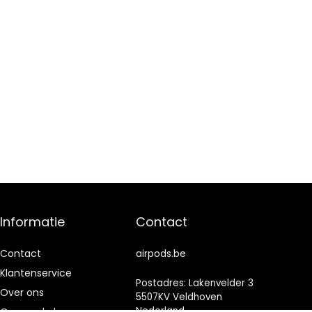
Informatie
Contact
Contact
airpods.be
Klantenservice
Postadres: Lakenvelder 3
Over ons
5507KV Veldhoven
Nederland
Onze webshops