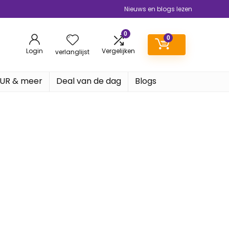
Nieuws en blogs lezen
0
0
Login
Vergelijken
verlanglijst
EUR & meer
Deal van de dag
Blogs