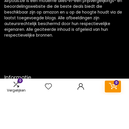
Airpods.be is een moderne alles-in-één prijsvergelijkings- en
beoordelingswebsite die de beste deals biedt die
beschikbaar zijn op amazon en u op de hoogte houdt via de
laatst toegevoegde blogs. Alle afbeeldingen zijn
auteursrechtelijk beschermd door hun respectievelijke
eigenaren. Alle geciteerde inhoud is afgeleid van hun
respectievelijke bronnen.
Informatie
0
0
Contact
Vergelijken
Klantenservice
Over ons
Onze webshops
Vacature