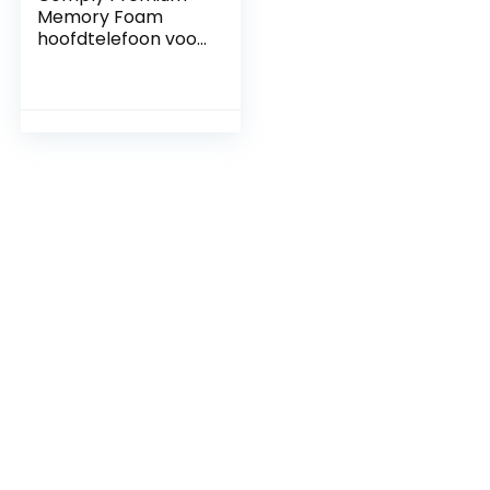
Memory Foam
hoofdtelefoon voor
Airpods Pro
(medium, 3 paar)