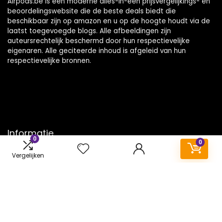
Airpods.be is een moderne alles-in-één prijsvergelijkings- en
beoordelingswebsite die de beste deals biedt die
beschikbaar zijn op amazon en u op de hoogte houdt via de
laatst toegevoegde blogs. Alle afbeeldingen zijn
auteursrechtelijk beschermd door hun respectievelijke
eigenaren. Alle geciteerde inhoud is afgeleid van hun
respectievelijke bronnen.
Informatie
0
0
Contact
Vergelijken
Klantenservice
Over ons
Onze webshops
Vacature