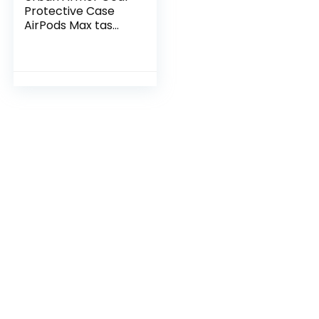
Protective Case
AirPods Max tas
nylon, grote lus
102750117272 Olive