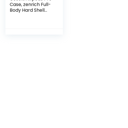
Case, zenrich Full-
Body Hard Shell
Beschermende
Robuuste Opladen
Beschermhoes
met Sleutelhanger
voor AirPod Pro
2019, LED Zichtbaar