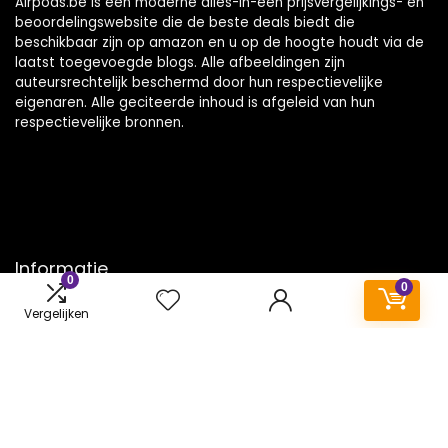
Airpods.be is een moderne alles-in-één prijsvergelijkings- en
beoordelingswebsite die de beste deals biedt die
beschikbaar zijn op amazon en u op de hoogte houdt via de
laatst toegevoegde blogs. Alle afbeeldingen zijn
auteursrechtelijk beschermd door hun respectievelijke
eigenaren. Alle geciteerde inhoud is afgeleid van hun
respectievelijke bronnen.
Informatie
0
0
Contact
Vergelijken
Klantenservice
Over ons
Onze webshops
Vacature