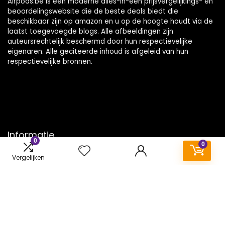
Airpods.be is een moderne alles-in-één prijsvergelijkings- en
beoordelingswebsite die de beste deals biedt die
beschikbaar zijn op amazon en u op de hoogte houdt via de
laatst toegevoegde blogs. Alle afbeeldingen zijn
auteursrechtelijk beschermd door hun respectievelijke
eigenaren. Alle geciteerde inhoud is afgeleid van hun
respectievelijke bronnen.
Informatie
0
0
Contact
Vergelijken
Klantenservice
Over ons
Onze webshops
Vacature