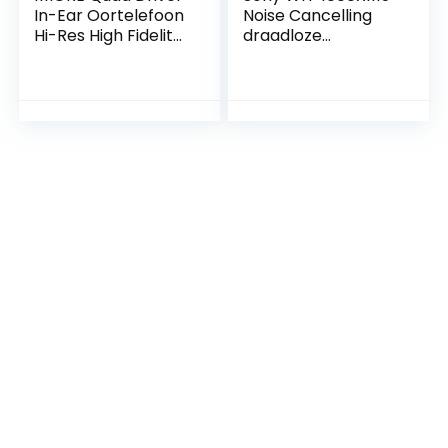
In-Ear Oortelefoon
Noise Cancelling
Hi-Res High Fidelity
draadloze
Hoofdtelefoon met
hoofdtelefoon – 30
warme bas, ruime
uur batterijduur –
reproductie, hoge
Over-ear –
resolutie,
Geoptimaliseerd
microfoon en in-
voor Alexa en
line
Google Assistent –
afstandsbediening
met ingebouwde
voor
microfoon voor
smartphones/pc/t
telefoongesprekke
ablet – E1010 Space
n – Zilver
Gray Silver