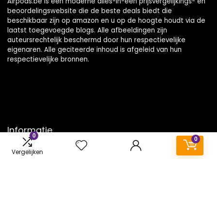
Airpods.be is een moderne alles-in-één prijsvergelijkings- en
beoordelingswebsite die de beste deals biedt die
beschikbaar zijn op amazon en u op de hoogte houdt via de
laatst toegevoegde blogs. Alle afbeeldingen zijn
auteursrechtelijk beschermd door hun respectievelijke
eigenaren. Alle geciteerde inhoud is afgeleid van hun
respectievelijke bronnen.
Informatie
0
0
Contact
Vergelijken
Klantenservice
Over ons
Onze webshops
Vacature