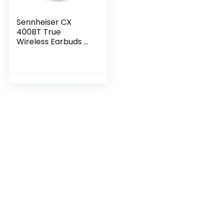
Sennheiser CX
400BT True
Wireless Earbuds –
Bluetooth In-Ear
Hoofdtelefoon voor
muziek en
gesprekken – met
ruisonderdrukking
en aanpasbare
aanraakbediening,
zwart