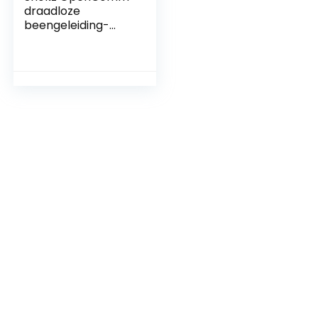
draadloze
beengeleiding-
headsets,
draadloze
Bluetooth-headset
met
ruisonderdrukkend
e microfoon, 16 uur
gesprekstijd, open-
ear Bluetooth 5.0-
koptelefoon voor
werk, bellen,
vergaderen,
autorijden…