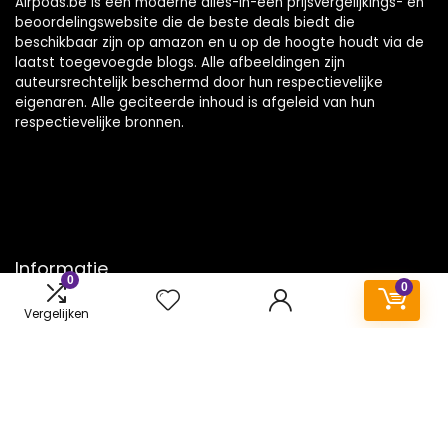
Airpods.be is een moderne alles-in-één prijsvergelijkings- en
beoordelingswebsite die de beste deals biedt die
beschikbaar zijn op amazon en u op de hoogte houdt via de
laatst toegevoegde blogs. Alle afbeeldingen zijn
auteursrechtelijk beschermd door hun respectievelijke
eigenaren. Alle geciteerde inhoud is afgeleid van hun
respectievelijke bronnen.
Informatie
0
0
Contact
Vergelijken
Klantenservice
Over ons
Onze webshops
Vacature