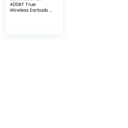
400BT True
Wireless Earbuds –
Bluetooth In-Ear
Hoofdtelefoon voor
muziek en
gesprekken – met
ruisonderdrukking
en aanpasbare
aanraakbediening,
zwart