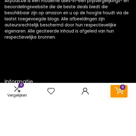
Airpods.be is een moderne alles-in-één prijsvergelijkings- en
beoordelingswebsite die de beste deals biedt die
beschikbaar zijn op amazon en u op de hoogte houdt via de
laatst toegevoegde blogs. Alle afbeeldingen zijn
auteursrechtelijk beschermd door hun respectievelijke
eigenaren. Alle geciteerde inhoud is afgeleid van hun
respectievelijke bronnen.
Informatie
0
0
Contact
Vergelijken
Klantenservice
Over ons
Onze webshops
Vacature