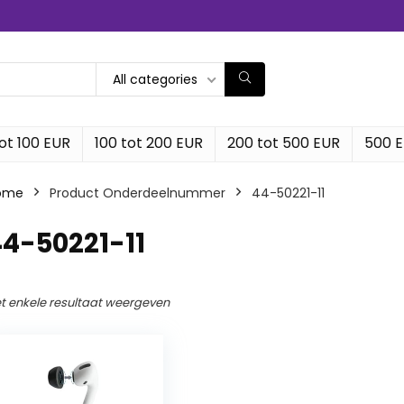
All categories
ot 100 EUR
100 tot 200 EUR
200 tot 500 EUR
500 
ome
Product Onderdeelnummer
‎44-50221-11
44-50221-11
t enkele resultaat weergeven