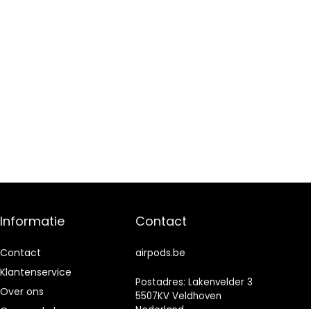
Informatie
Contact
Contact
airpods.be
Klantenservice
Postadres: Lakenvelder 3
Over ons
5507KV Veldhoven
Nederland
Onze webshops