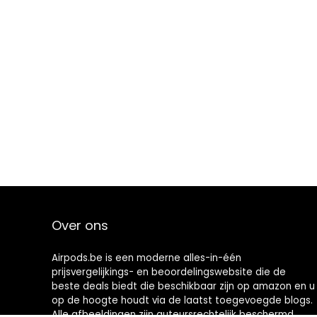
Over ons
Airpods.be is een moderne alles-in-één
prijsvergelijkings- en beoordelingswebsite die de
beste deals biedt die beschikbaar zijn op amazon en u
op de hoogte houdt via de laatst toegevoegde blogs.
Alle afbeeldingen zijn auteursrechtelijk beschermd