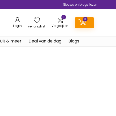
Nieuws en blogs lezen
0
0
Login
Vergelijken
verlanglijst
EUR & meer
Deal van de dag
Blogs