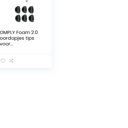
OMPLY Foam 2.0
oordopjes tips
voor
comfortabele,
ruisonderdrukken
de oortelefoons
die erop klikken en
blijven zitten
(gemiddeld, 3
paar)