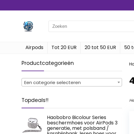
Search
for:
Airpods
Tot 20 EUR
20 tot 50 EUR
50 t
Productcategorieën
H
‎
Een categorie selecteren
Topdeals!!
He
Haobobro Bicolour Series
beschermhoes voor AirPods 3
generatie, met polsband /
karabijnhaak, leren hoes voor