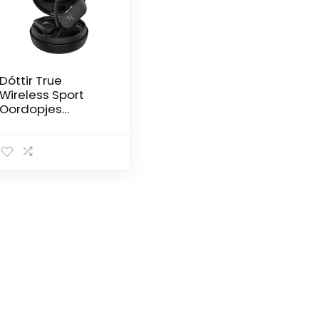
Dóttir True
Wireless Sport
Oordopjes
Actieve Noise
Cancelling
Koptelefoon, In-
ear-detectie, 72u
Speeltijd,
Nauwsluitende
Oorhaak, Oortjes
voor Fitness, IPX7
Waterdicht,
Bluetooth 5.2,
Asgrijs