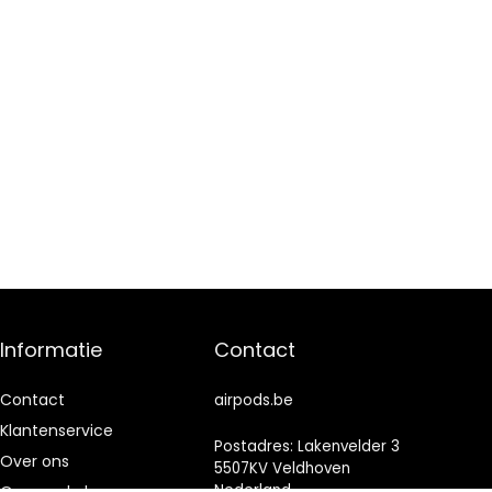
Informatie
Contact
Contact
airpods.be
Klantenservice
Postadres: Lakenvelder 3
Over ons
5507KV Veldhoven
Nederland
Onze webshops