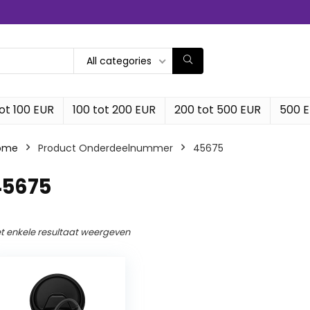
All categories
ot 100 EUR
100 tot 200 EUR
200 tot 500 EUR
500 
ome
Product Onderdeelnummer
‎45675
45675
t enkele resultaat weergeven