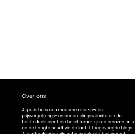
Over ons
Airpods.be is een moderne alles-in-één
prijsvergelijkings- en beoordelingswebsite die de
beste deals biedt die beschikbaar zijn op amazon en u
op de hoogte houdt via de laatst toegevoegde blogs.
Alle afbeeldingen zijn auteursrechtelijk beschermd