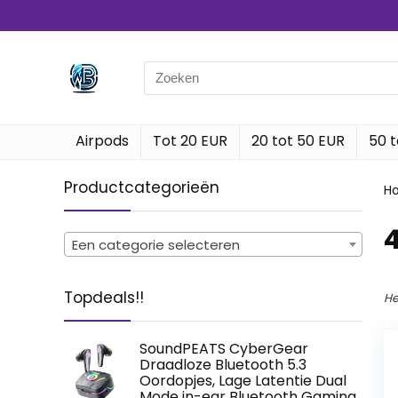
Search
for:
Airpods
Tot 20 EUR
20 tot 50 EUR
50 t
Productcategorieën
H
‎
Een categorie selecteren
Topdeals!!
He
SoundPEATS CyberGear
Draadloze Bluetooth 5.3
Oordopjes, Lage Latentie Dual
Mode in-ear Bluetooth Gaming