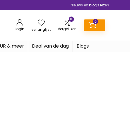
Nieuws en blogs lezen
0
0
Login
Vergelijken
verlanglijst
EUR & meer
Deal van de dag
Blogs