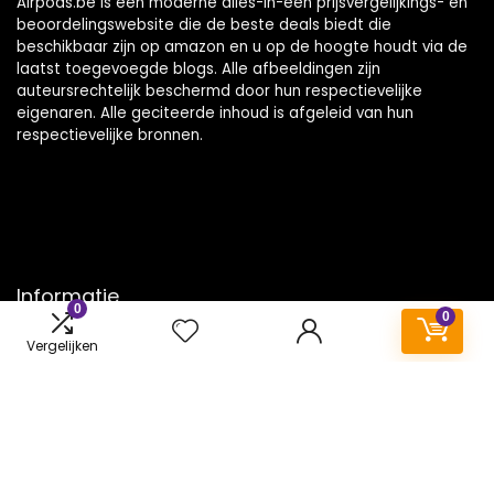
Airpods.be is een moderne alles-in-één prijsvergelijkings- en
beoordelingswebsite die de beste deals biedt die
beschikbaar zijn op amazon en u op de hoogte houdt via de
laatst toegevoegde blogs. Alle afbeeldingen zijn
auteursrechtelijk beschermd door hun respectievelijke
eigenaren. Alle geciteerde inhoud is afgeleid van hun
respectievelijke bronnen.
Informatie
0
0
Contact
Vergelijken
Klantenservice
Over ons
Onze webshops
Vacature