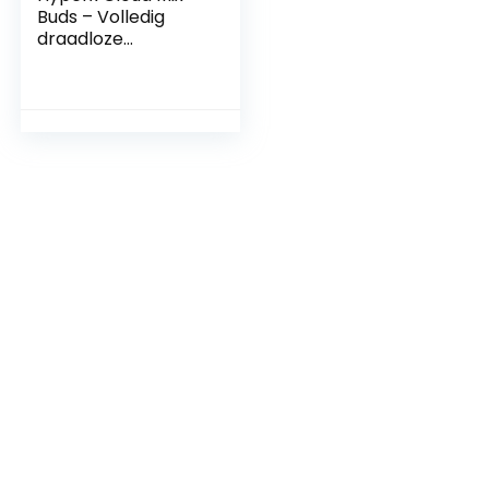
Buds – Volledig
draadloze
oordopjes
hoofdtelefoon,
Bluetooth-
compatibel,
draadloze USB-C-
adapter, lange
batterijduur, 3
oorkussenmaten,
DTS headphone: X