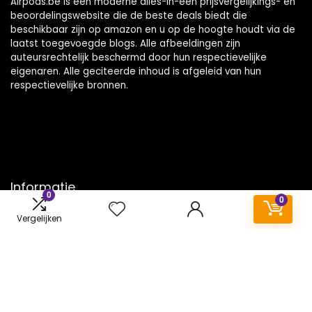
Airpods.be is een moderne alles-in-één prijsvergelijkings- en
beoordelingswebsite die de beste deals biedt die
beschikbaar zijn op amazon en u op de hoogte houdt via de
laatst toegevoegde blogs. Alle afbeeldingen zijn
auteursrechtelijk beschermd door hun respectievelijke
eigenaren. Alle geciteerde inhoud is afgeleid van hun
respectievelijke bronnen.
Informatie
0
0
Contact
Vergelijken
Klantenservice
Over ons
Onze webshops
Vacature