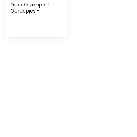
Draadloze sport
Oordopjes –
Bluetooth
hoofdtelefoon met
microfoon –
Ruisonderdrukking
oordopjes met
draadloze
oplaadhouder –
IPX5
Waterafstotend –
28 uur batterijduur
– Pearl