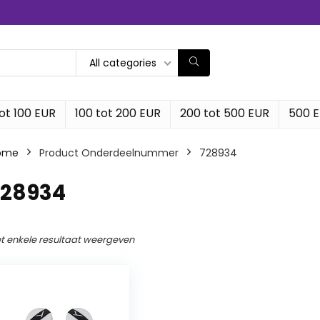
All categories
ot 100 EUR
100 tot 200 EUR
200 tot 500 EUR
500 
ome
Product Onderdeelnummer
‎728934
728934
t enkele resultaat weergeven