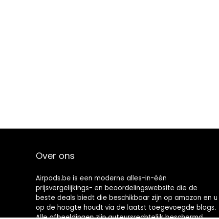
Over ons
Airpods.be is een moderne alles-in-één
prijsvergelijkings- en beoordelingswebsite die de
beste deals biedt die beschikbaar zijn op amazon en u
op de hoogte houdt via de laatst toegevoegde blogs.
Alle afbeeldingen zijn auteursrechtelijk beschermd