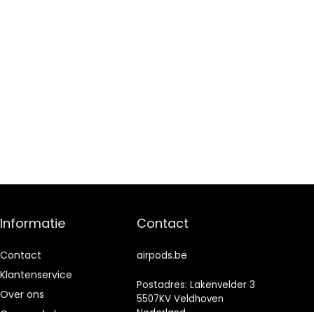
Informatie
Contact
Contact
airpods.be
Klantenservice
Postadres: Lakenvelder 3
Over ons
5507KV Veldhoven
Nederland
Onze webshops