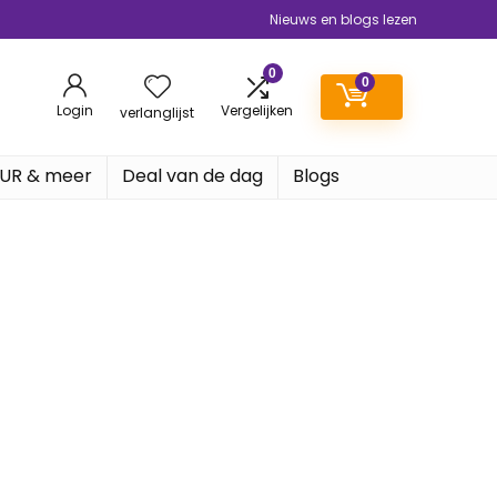
Nieuws en blogs lezen
0
0
Login
Vergelijken
verlanglijst
EUR & meer
Deal van de dag
Blogs