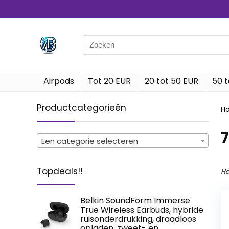
Search
for:
Airpods
Tot 20 EUR
20 tot 50 EUR
50 t
Productcategorieën
H
‎
Een categorie selecteren
Topdeals!!
He
Belkin SoundForm Immerse
True Wireless Earbuds, hybride
ruisonderdrukking, draadloos
opladen, zweet- en