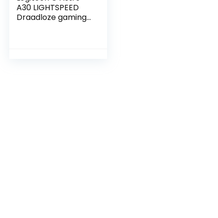
A30 LIGHTSPEED
Draadloze gaming
headset, Bluetooth,
Dolby Atmos,
afneembare
microfoonarm, 27u
batterij, USB-C
laden PS5, PS4,
Xbox, Nintendo
Switch, PC, Android
– Blauw