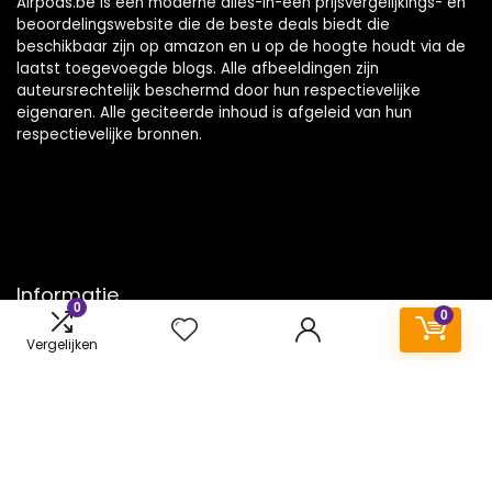
Airpods.be is een moderne alles-in-één prijsvergelijkings- en
beoordelingswebsite die de beste deals biedt die
beschikbaar zijn op amazon en u op de hoogte houdt via de
laatst toegevoegde blogs. Alle afbeeldingen zijn
auteursrechtelijk beschermd door hun respectievelijke
eigenaren. Alle geciteerde inhoud is afgeleid van hun
respectievelijke bronnen.
Informatie
0
0
Contact
Vergelijken
Klantenservice
Over ons
Onze webshops
Vacature