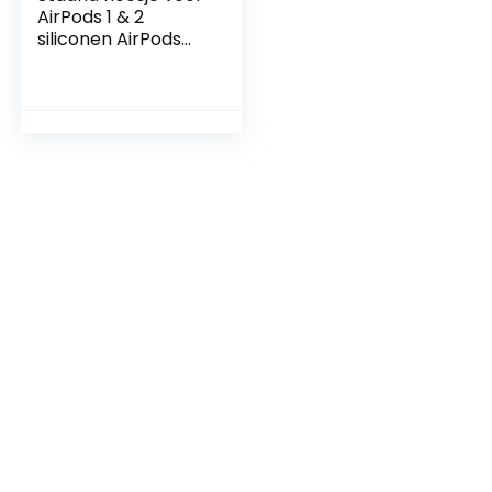
AirPods 1 & 2
siliconen AirPods
hoesje, zichtbaar
oplaadbaar, extra
grip hoogglans
oppervlakteafwerk
ing, compatibel
met draadloos
opladen – Rood