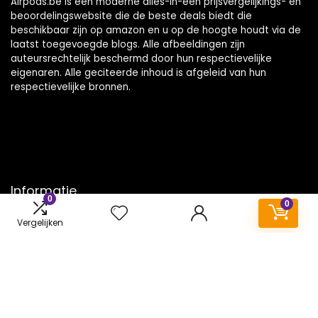
Airpods.be is een moderne alles-in-één prijsvergelijkings- en
beoordelingswebsite die de beste deals biedt die
beschikbaar zijn op amazon en u op de hoogte houdt via de
laatst toegevoegde blogs. Alle afbeeldingen zijn
auteursrechtelijk beschermd door hun respectievelijke
eigenaren. Alle geciteerde inhoud is afgeleid van hun
respectievelijke bronnen.
Informatie
0
0
Contact
Vergelijken
Klantenservice
Over ons
Onze webshops
Vacature