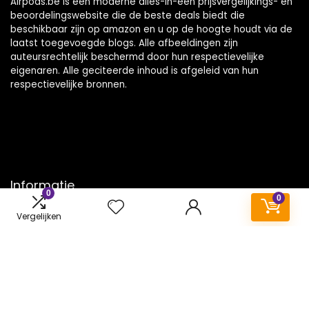
Airpods.be is een moderne alles-in-één prijsvergelijkings- en
beoordelingswebsite die de beste deals biedt die
beschikbaar zijn op amazon en u op de hoogte houdt via de
laatst toegevoegde blogs. Alle afbeeldingen zijn
auteursrechtelijk beschermd door hun respectievelijke
eigenaren. Alle geciteerde inhoud is afgeleid van hun
respectievelijke bronnen.
Informatie
0
0
Contact
Vergelijken
Klantenservice
Over ons
Onze webshops
Vacature