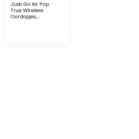
JLab Go Air Pop
True Wireless
Oordopjes,
Bluetooth
Draadloze
Hoofdtelefoon en
usb oplaadstation
met dubbele
verbinding,
aangepast EQ3-
geluid en de
kleinste pasvorm
ooit, Zwart