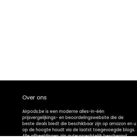
Over ons
Airpods.be is een moderne alles-in-één
prijsvergelijkings- en beoordelingswebsite die de
beste deals biedt die beschikbaar zijn op amazon en u
op de hoogte houdt via de laatst toegevoegde blogs.
Alle afbeeldingen zijn auteursrechtelijk beschermd