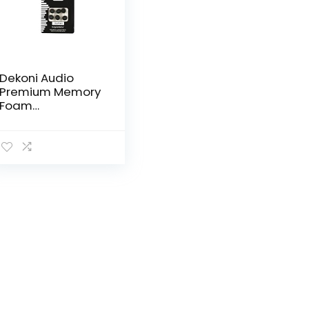
Dekoni Audio
Premium Memory
Foam
Oortelefoon Tips
Compatibel met
de Apple Airpods
Pro (3 Pack – M)