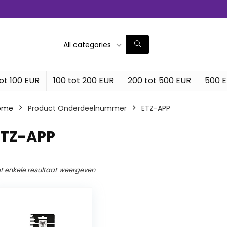
All categories
ot 100 EUR
100 tot 200 EUR
200 tot 500 EUR
500 
ome
Product Onderdeelnummer
‎ETZ-APP
ETZ-APP
t enkele resultaat weergeven