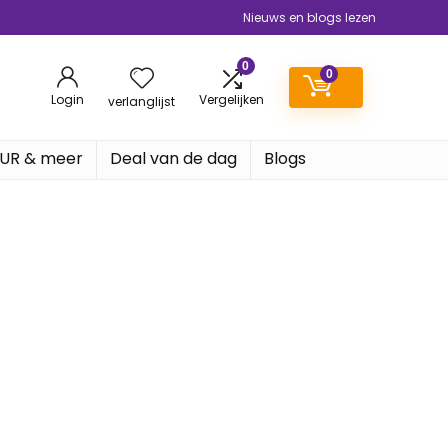
Nieuws en blogs lezen
0
0
Login
Vergelijken
verlanglijst
EUR & meer
Deal van de dag
Blogs