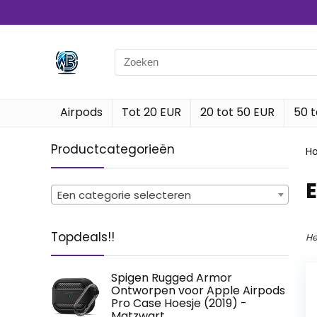
Search
for:
Airpods
Tot 20 EUR
20 tot 50 EUR
50 t
Productcategorieën
H
‎
Een categorie selecteren
Topdeals!!
He
Spigen Rugged Armor
Ontworpen voor Apple Airpods
Pro Case Hoesje (2019) -
Matzwart