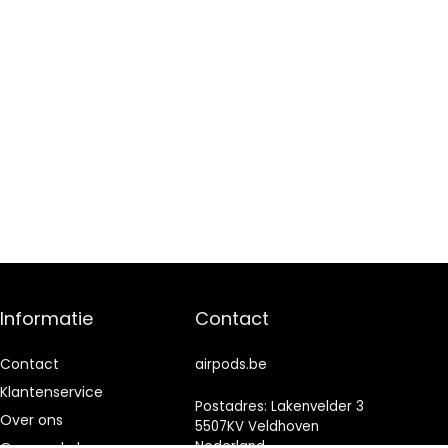
Informatie
Contact
Contact
airpods.be
Klantenservice
Postadres: Lakenvelder 3
Over ons
5507KV Veldhoven
Nederland
Onze webshops