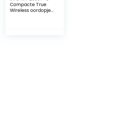
Compacte True
Wireless oordopjes,
actieve
ruisonderdrukking,
gering gewicht,
stijlvol design, BT
5.2, waterdicht
(IPX4), 21 uur
speeltijd, low-
latency modus
voor games,
(groen)