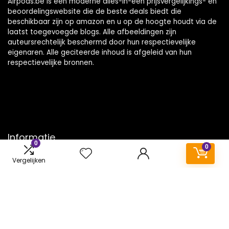
Airpods.be is een moderne alles-in-één prijsvergelijkings- en
beoordelingswebsite die de beste deals biedt die
beschikbaar zijn op amazon en u op de hoogte houdt via de
laatst toegevoegde blogs. Alle afbeeldingen zijn
auteursrechtelijk beschermd door hun respectievelijke
eigenaren. Alle geciteerde inhoud is afgeleid van hun
respectievelijke bronnen.
Informatie
0
0
Contact
Vergelijken
Klantenservice
Over ons
Onze webshops
Vacature