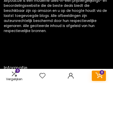
Airpods.be is een moderne alles-in-één prijsvergelijkings- en
beoordelingswebsite die de beste deals biedt die
beschikbaar zijn op amazon en u op de hoogte houdt via de
laatst toegevoegde blogs. Alle afbeeldingen zijn
auteursrechtelijk beschermd door hun respectievelijke
eigenaren. Alle geciteerde inhoud is afgeleid van hun
respectievelijke bronnen.
Informatie
0
0
Contact
Vergelijken
Klantenservice
Over ons
Onze webshops
Vacature