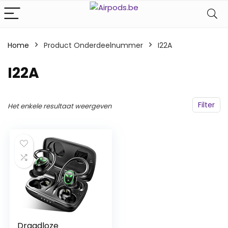
Home
Product Onderdeelnummer
‎I22A
‎I22A
Filter
Het enkele resultaat weergeven
Draadloze