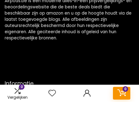
Airpods.be is een moderne alles-in-één prijsvergelijkings- en
beoordelingswebsite die de beste deals biedt die
beschikbaar zijn op amazon en u op de hoogte houdt via de
laatst toegevoegde blogs. Alle afbeeldingen zijn
auteursrechtelijk beschermd door hun respectievelijke
eigenaren. Alle geciteerde inhoud is afgeleid van hun
respectievelijke bronnen.
Informatie
0
0
Contact
Vergelijken
Klantenservice
Over ons
Onze webshops
Vacature