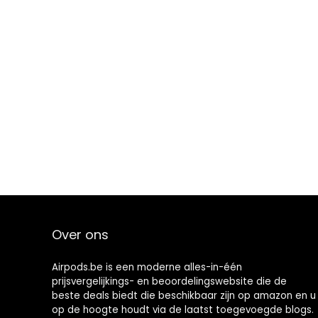
Over ons
Airpods.be is een moderne alles-in-één
prijsvergelijkings- en beoordelingswebsite die de
beste deals biedt die beschikbaar zijn op amazon en u
op de hoogte houdt via de laatst toegevoegde blogs.