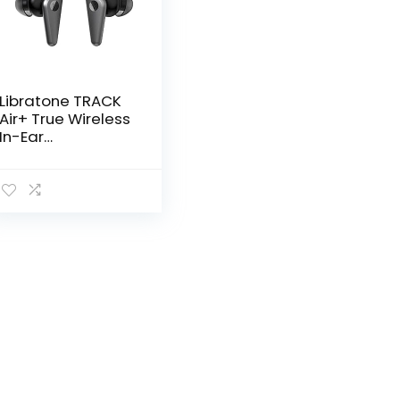
Libratone TRACK
Air+ True Wireless
In-Ear
hoofdtelefoon
slim
ruisonderdrukking
(24h accu – 6h
hoofdtelefoon,
18h laadcase,
ANC, zweet-
spatwaterbesche
rming IPX4,
Bluetooth 5.0)
zwart