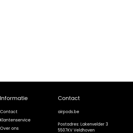
Informatie
Contact
Contact
airpods.be
Klantenservice
Postadres: Lakenvelder 3
Over ons
5507KV Veldhoven