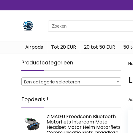
Search
for:
Airpods
Tot 20 EUR
20 tot 50 EUR
50 t
Productcategorieën
H
Een categorie selecteren
Topdeals!!
He
ZIMAGU Freedconn Bluetooth
Motorfiets Intercom Moto
Headset Motor Helm Motorfiets
Communicatie Fiets Draadloze