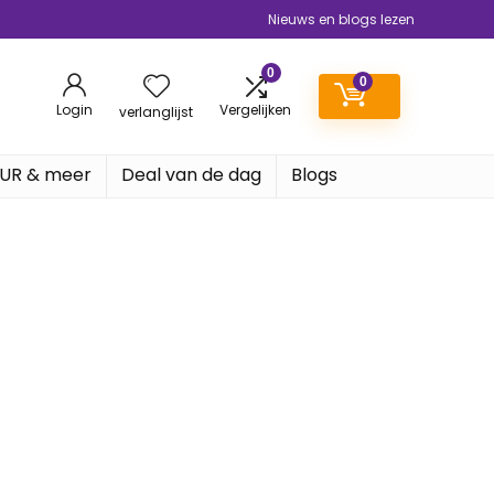
Nieuws en blogs lezen
0
0
Login
Vergelijken
verlanglijst
EUR & meer
Deal van de dag
Blogs