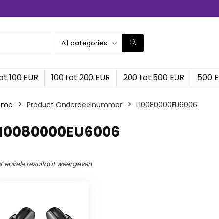
All categories
ot 100 EUR
100 tot 200 EUR
200 tot 500 EUR
500 
ome
Product Onderdeelnummer
‎LI0080000EU6006
‎LI0080000EU6006
t enkele resultaat weergeven