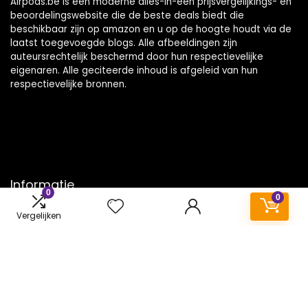
Airpods.be is een moderne alles-in-één prijsvergelijkings- en
beoordelingswebsite die de beste deals biedt die
beschikbaar zijn op amazon en u op de hoogte houdt via de
laatst toegevoegde blogs. Alle afbeeldingen zijn
auteursrechtelijk beschermd door hun respectievelijke
eigenaren. Alle geciteerde inhoud is afgeleid van hun
respectievelijke bronnen.
Informatie
0
0
Contact
Vergelijken
Klantenservice
Over ons
Onze webshops
Vacature