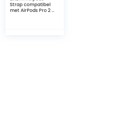
Strap compatibel
met AirPods Pro 2 1,
bevestigingsband
voor AirPods van
soepele siliconen,
perfect om de
hoofdtelefoon om
de hals te hangen
(wit)